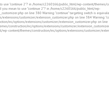
ean to use "continue 2"? in /home/c2260166/public_html/wp-content/themes/
. Did you mean to use "continue 2"? in /home/c2260166/public_html/wp-
ustomizer.php on line 380 Warning: "continue" targeting switch is equivalen
xtensions/customizer/extension_customizer.php on line 384 Warning: "conti
on/inc/options/extensions/customizer/extension_customizer.php on line 411 
es/construction/inc/options/extensions/customizer/extension_customizer.ph
ml/wp-content/themes/construction/inc/options/extensions/customizer/exte