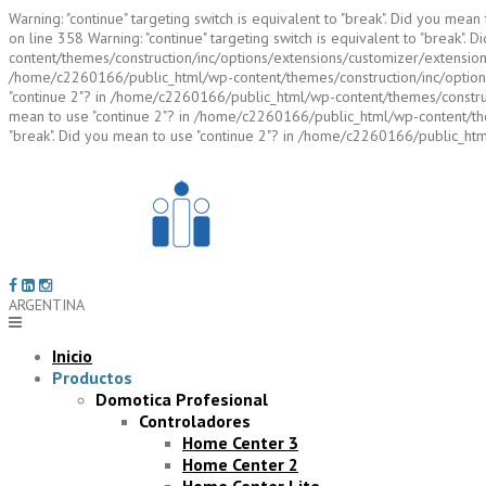
Warning: "continue" targeting switch is equivalent to "break". Did you m
on line 358 Warning: "continue" targeting switch is equivalent to "break"
content/themes/construction/inc/options/extensions/customizer/extension_c
/home/c2260166/public_html/wp-content/themes/construction/inc/options/e
"continue 2"? in /home/c2260166/public_html/wp-content/themes/constructi
mean to use "continue 2"? in /home/c2260166/public_html/wp-content/them
"break". Did you mean to use "continue 2"? in /home/c2260166/public_ht
Skip
to
content
ARGENTINA
(+54) 11 4503 4101
Inicio
Productos
Domotica Profesional
Controladores
Home Center 3
Home Center 2